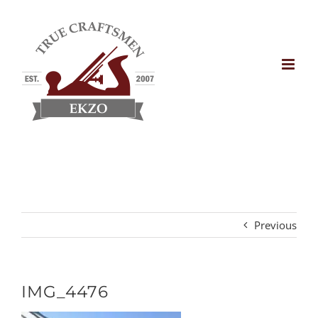
Skip
to
content
Previous
IMG_4476