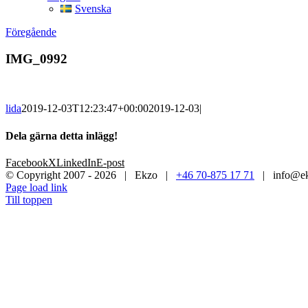
Svenska
Föregående
IMG_0992
lida
2019-12-03T12:23:47+00:00
2019-12-03
|
Dela gärna detta inlägg!
Facebook
X
LinkedIn
E-post
© Copyright 2007 -
2026 | Ekzo |
+46 70-875 17 71
|
info@ek
Page load link
Till toppen