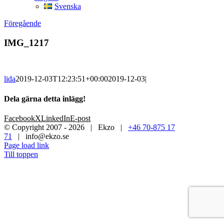
Svenska
Föregående
IMG_1217
lida
2019-12-03T12:23:51+00:00
2019-12-03
|
Dela gärna detta inlägg!
Facebook
X
LinkedIn
E-post
© Copyright 2007 -
2026 | Ekzo |
+46 70-875 17
71
|
info@ekzo.se
Page load link
Till toppen