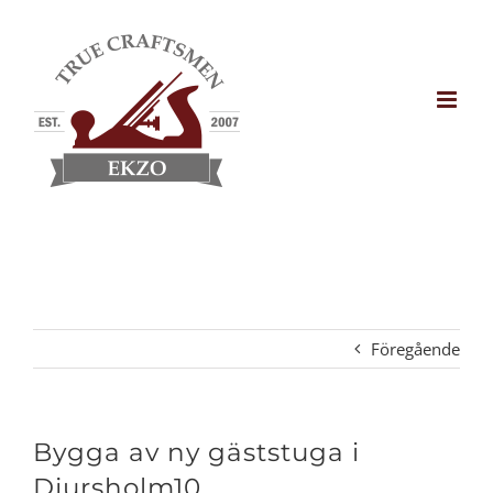
Fortsätt
till
innehållet
Föregående
Bygga av ny gäststuga i
Djursholm10