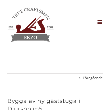
Fortsätt
till
innehållet
Föregående
Bygga av ny gäststuga i
Djursholm5