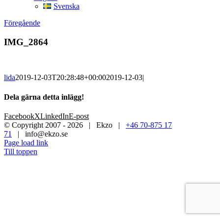
Svenska
Föregående
IMG_2864
lida
2019-12-03T20:28:48+00:00
2019-12-03
|
Dela gärna detta inlägg!
Facebook
X
LinkedIn
E-post
© Copyright 2007 -
2026 | Ekzo |
+46 70-875 17
71
|
info@ekzo.se
Page load link
Till toppen