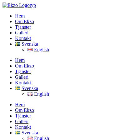
Fortsätt
till
Hem
innehållet
Om Ekzo
Tjänster
Galleri
Kontakt
Svenska
English
Hem
Om Ekzo
Tjänster
Galleri
Kontakt
Svenska
English
Hem
Om Ekzo
Tjänster
Galleri
Kontakt
Svenska
English