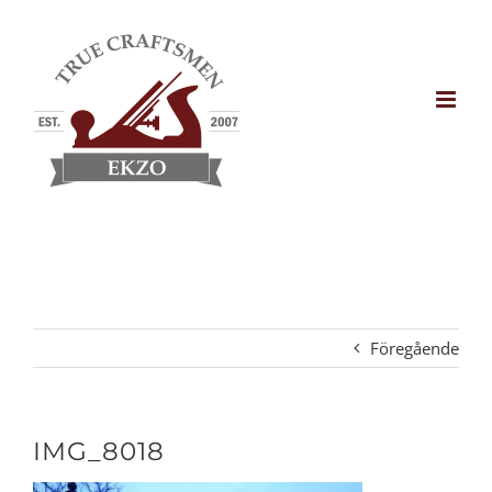
Fortsätt
till
innehållet
Föregående
IMG_8018