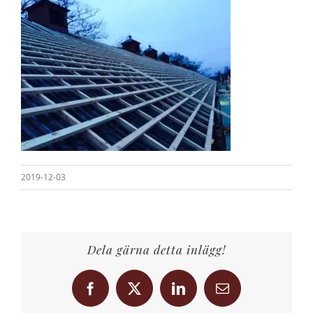
2019-12-03
Dela gärna detta inlägg!
Facebook
X
LinkedIn
E-
post