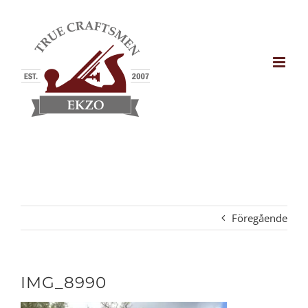
Fortsätt
till
innehållet
Föregående
IMG_8990