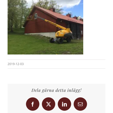
2019-12-03
Dela gärna detta inlägg!
Facebook
X
LinkedIn
E-
post