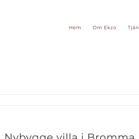
Hem
Om Ekzo
Tjän
Nybygge villa i Bromma